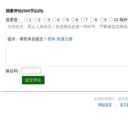
我要评论(500字以内)
喜爱度：
1
2
3
4
5
6
7
8
9
10
我评
提示：请登录后提交！
登录
快速注册
验证码：
欢迎联系我们，提出
网站首页
|
关于