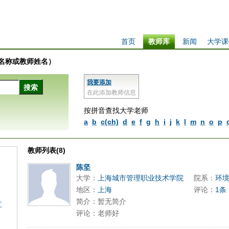
首页
教师库
新闻
大学课
学校名称或教师姓名）
我要添加
在此添加教师信息
按拼音查找大学老师
a
b
c(ch)
d
e
f
g
h
i
j
k
l
m
n
o
p
教师列表(8)
陈坚
大学：
上海城市管理职业技术学院
院系：
环
地区：
上海
评论：
1条
简介：暂无简介
江
评论：老师好