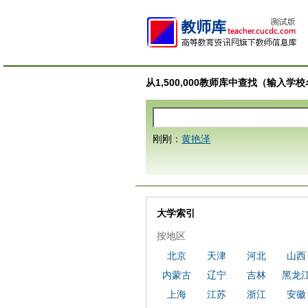
从1,500,000教师库中查找（输入
刚刚：
黄艳泽
大学索引
按地区
北京
天津
河北
山西
内蒙古
辽宁
吉林
黑龙
上海
江苏
浙江
安徽