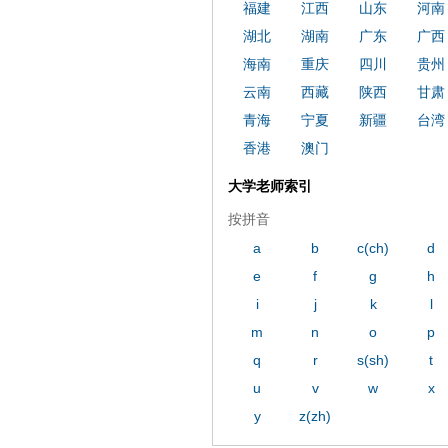
福建
江西
山东
河南
湖北
湖南
广东
广西
海南
重庆
四川
贵州
云南
西藏
陕西
甘肃
青海
宁夏
新疆
台湾
香港
澳门
大学老师索引
按拼音
a
b
c(ch)
d
e
f
g
h
i
j
k
l
m
n
o
p
q
r
s(sh)
t
u
v
w
x
y
z(zh)