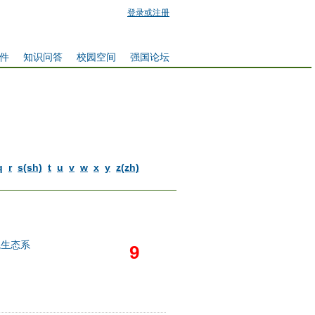
登录或注册
件
知识问答
校园空间
强国论坛
q
r
s(sh)
t
u
v
w
x
y
z(zh)
境生态系
9