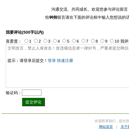
沟通交流、共同成长。欢迎您参与评论留言
给
钟帅
留言请在下面的评论框中输入您想说的
我要评论(500字以内)
喜爱度：
1
2
3
4
5
6
7
8
9
10
我评
提示：请登录后提交！
登录
快速注册
验证码：
欢迎联系我们，提出
网站首页
|
关于