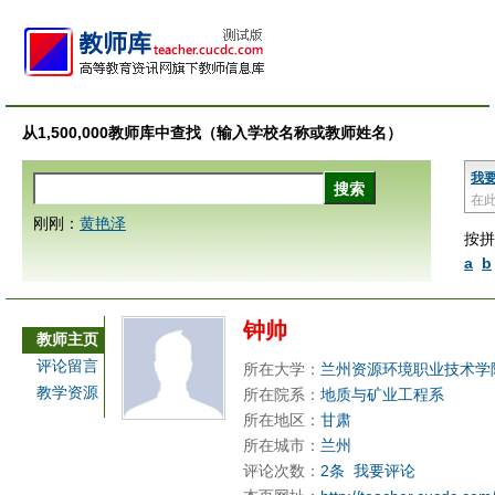
从1,500,000教师库中查找（输入学校名称或教师姓名）
我
在
刚刚：
黄艳泽
按拼
a
b
钟帅
教师主页
评论留言
所在大学：
兰州资源环境职业技术学
教学资源
所在院系：
地质与矿业工程系
所在地区：
甘肃
所在城市：
兰州
评论次数：
2条
我要评论