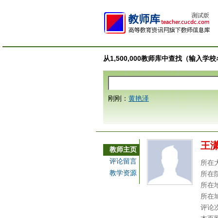
从1,500,000教师库中查找（输入
刚刚：
黄艳泽
王
教师主页
评论留言
所在
教学资源
所在
所在
所在
评论