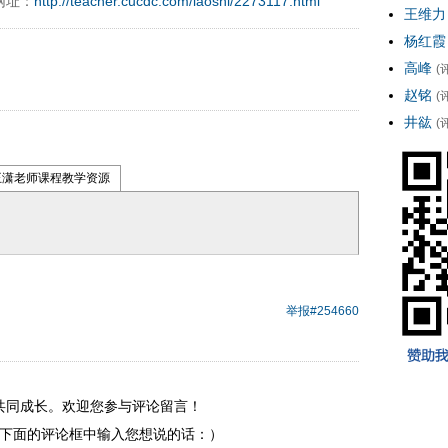
网址：
http://teacher.cucdc.com/laoshi/2273117.html
王维力
杨红霞
高峰
(
赵铭
(
井谹
(
王潇老师课程教学资源
举报
#254660
共同成长。欢迎您参与评论留言！
下面的评论框中输入您想说的话：）