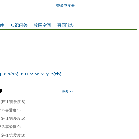
登录或注册
件
知识问答
校园空间
强国论坛
q
r
s(sh)
t
u
v
w
x
y
z(zh)
师
更多>>
(评:1/喜爱度:8)
评:2/喜爱度:9)
(评:1/喜爱度:5)
评:2/喜爱度:9)
(评:1/喜爱度:8)