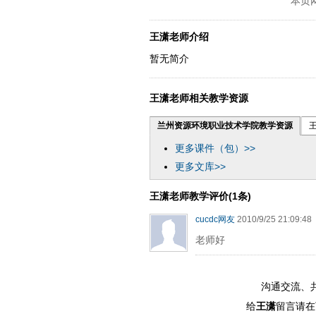
本页
王潇老师介绍
暂无简介
王潇老师相关教学资源
兰州资源环境职业技术学院教学资源
更多课件（包）>>
更多文库>>
王潇老师教学评价(1条)
cucdc网友
2010/9/25 21:09:48
老师好
沟通交流、
给
王潇
留言请在