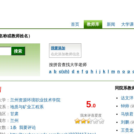
首页
教师库
新闻
大学课
学校名称或教师姓名）
我要添加
在此添加教师信息
按拼音查找大学老师
a
b
c(ch)
d
e
f
g
h
i
j
k
l
m
n
o
p
同院系教
潇
达文泮
大学：
兰州资源环境职业技术学院
5
.0
钟帅
(
院系：
地质与矿业工程系
地区：
甘肃
马轶君
我来评
喜爱度
城市：
兰州
刘鹏
(
次数：
1条
我要评论
王贵龙