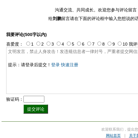
沟通交流、共同成长。欢迎您参与评论留言
给
刘鹏
留言请在下面的评论框中输入您想说的
我要评论(500字以内)
喜爱度：
1
2
3
4
5
6
7
8
9
10
我评
提示：请登录后提交！
登录
快速注册
验证码：
欢迎联系我们，提出
网站首页
|
关于