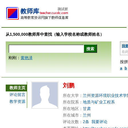
从1,500,000教师库中查找（输入学校名称或教师姓名）
我
在
刚刚：
黄艳泽
按拼
a
b
刘鹏
教师主页
评论留言
所在大学：
兰州资源环境职业技术学
教学资源
所在院系：
地质与矿业工程系
所在地区：
甘肃
所在城市：
兰州
评论次数：
2条
我要评论