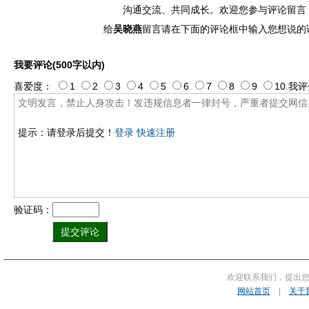
沟通交流、共同成长。欢迎您参与评论留言
给
吴晓燕
留言请在下面的评论框中输入您想说的
我要评论(500字以内)
喜爱度：
1
2
3
4
5
6
7
8
9
10
我评
提示：请登录后提交！
登录
快速注册
验证码：
欢迎联系我们，提出
网站首页
|
关于