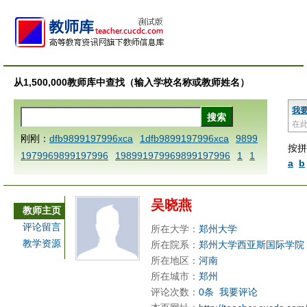
从1,500,000教师库中查找（输入学校名称或教师姓名）
我
在
刚刚：
dfb9899197996xca
1dfb9899197996xca
9899
按拼
1979969899197996
198991979969899197996
1
1
a
b
AAABBBCCCdefine blablaenddefine dfbxyzendtemplat
e dfbCCCBBBAAA
1dfb9899197996x
1dfbabctitlexc
吴晓燕
a
1dfbmath key98991 methodmultiply operand97996x
教师主页
ca
1dfbsetx9899197996xxca
1dfbthisxca
1dfbxca12
评论留言
所在大学：
郑州大学
3
1dfbzzzzzzzzbbbccccdddeeexcareplacezo
1printdf
教学资源
所在院系：
郑州大学西亚斯国际学院
b 9899197996 xca
AAABBBCCCdefine blablaenddefin
所在地区：
河南
e dfbxyzendtemplate dfbCCCBBBAAA
dfb
dfb989919
所在城市：
郑州
评论次数：
0条
我要评论
7996x
dfbabctitlexca
dfbmath key98991 methodmulti