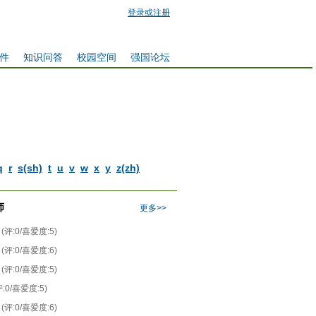
登录或注册
件
知识问答
校园空间
强国论坛
q
r
s(sh)
t
u
v
w
x
y
z(zh)
师
更多>>
(评:0/喜爱度:5)
(评:0/喜爱度:6)
(评:0/喜爱度:5)
评:0/喜爱度:5)
(评:0/喜爱度:6)