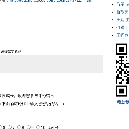
网址：
http://teacher.cucdc.com/laoshi/2437117.html
马娟
(
曲敬亮
王廷
(
何建工
王福良
师课程教学资源
共同成长。欢迎您参与评论留言！
在下面的评论框中输入您想说的话：）
6
7
8
9
10
我评
分