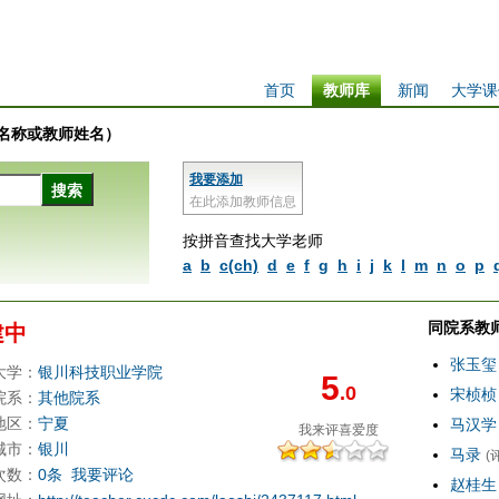
首页
教师库
新闻
大学课
学校名称或教师姓名）
我要添加
在此添加教师信息
按拼音查找大学老师
a
b
c(ch)
d
e
f
g
h
i
j
k
l
m
n
o
p
同院系教
建中
张玉玺
大学：
银川科技职业学院
5
.0
宋桢桢
院系：
其他院系
地区：
宁夏
马汉学
我来评
喜爱度
城市：
银川
马录
(
次数：
0条
我要评论
赵桂生