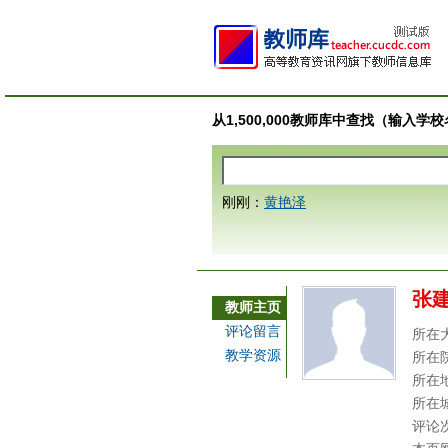
从1,500,000教师库中查找（输入
刚刚：
黄艳泽
张
教师主页
评论留言
所在
教学资源
所在
所在
所在
评论