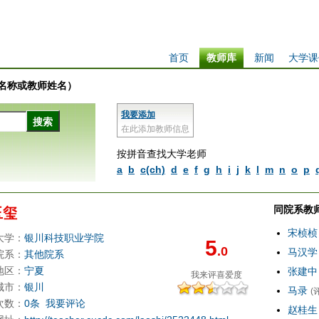
首页
教师库
新闻
大学课
学校名称或教师姓名）
我要添加
在此添加教师信息
按拼音查找大学老师
a
b
c(ch)
d
e
f
g
h
i
j
k
l
m
n
o
p
同院系教
玉玺
宋桢桢
大学：
银川科技职业学院
5
.0
马汉学
院系：
其他院系
地区：
宁夏
张建中
我来评
喜爱度
城市：
银川
马录
(
次数：
0条
我要评论
赵桂生