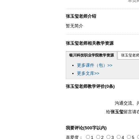
本页
张玉玺老师介绍
暂无简介
张玉玺老师相关教学资源
银川科技职业学院教学资源
张玉玺老
更多课件（包）>>
更多文库>>
张玉玺老师教学评价(0条)
沟通交流、
给
张玉玺
留言请
我要评论(500字以内)
喜爱度：
1
2
3
4
5