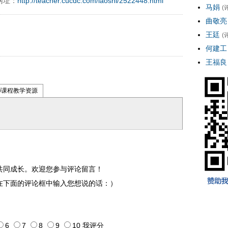
网址：
http://teacher.cucdc.com/laoshi/2522448.html
马娟
(
曲敬亮
王廷
(
何建工
王福良
师课程教学资源
共同成长。欢迎您参与评论留言！
在下面的评论框中输入您想说的话：）
6
7
8
9
10
我评
分