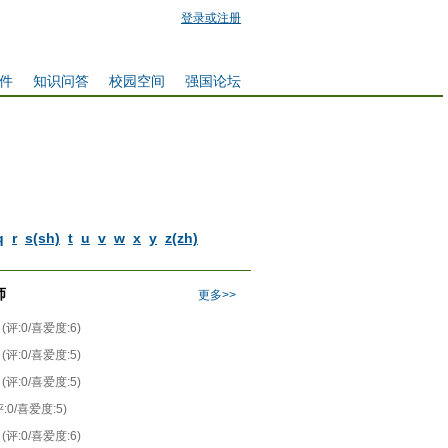
登录或注册
件
知识问答
校园空间
强国论坛
q
r
s(sh)
t
u
v
w
x
y
z(zh)
师
更多>>
(评:0/喜爱度:6)
(评:0/喜爱度:5)
(评:0/喜爱度:5)
评:0/喜爱度:5)
(评:0/喜爱度:6)