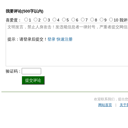
我要评论(500字以内)
喜爱度：
1
2
3
4
5
6
7
8
9
10
我评
提示：请登录后提交！
登录
快速注册
验证码：
欢迎联系我们，提出
网站首页
|
关于