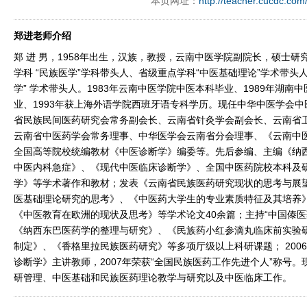
本页网址：
http://teacher.cucdc.com
郑进老师介绍
郑 进 男，1958年出生，汉族，教授，云南中医学院副院长，硕士
学科 “民族医学”学科带头人、省级重点学科“中医基础理论”学术带头
学” 学术带头人。1983年云南中医学院中医本科毕业、1989年湖南
业、1993年获上海外语学院西班牙语专科学历。现任中华中医学会
省民族民间医药研究会常务副会长、云南省针灸学会副会长、云南省
云南省中医药学会常务理事、中华医学会云南省分会理事、《云南中
全国高等院校统编教材《中医诊断学》编委等。先后参编、主编《纳
中医内科急症》、《现代中医临床诊断学》、全国中医药院校本科及
学》等学术著作和教材；发表《云南省民族医药研究现状的思考与展
医基础理论研究的思考》、《中医药大学生的专业素质特征及其培养
《中医教育在欧洲的现状及思考》等学术论文40余篇；主持“中国傣医
《纳西东巴医药学的整理与研究》、《民族药小红参滴丸临床前实验
制定》、《香格里拉民族医药研究》等多项厅级以上科研课题； 200
诊断学》主讲教师，2007年荣获“全国民族医药工作先进个人”称号
研管理、中医基础和民族医药理论教学与研究以及中医临床工作。