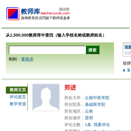
从1,500,000教师库中查找（输入学校名称或教师姓名）
我
在
刚刚：
黄艳泽
按拼
a
b
郑进
教师主页
评论留言
所在大学：
云南中医学院
教学资源
所在院系：
基础医学院
所在地区：
云南
所在城市：
昆明
评论次数：
1条
我要评论