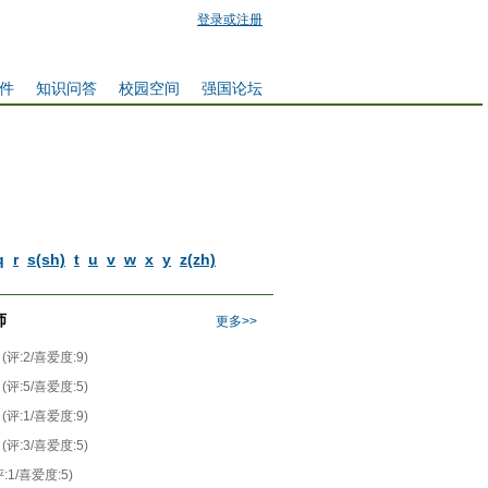
登录或注册
件
知识问答
校园空间
强国论坛
q
r
s(sh)
t
u
v
w
x
y
z(zh)
师
更多>>
(评:2/喜爱度:9)
(评:5/喜爱度:5)
(评:1/喜爱度:9)
(评:3/喜爱度:5)
评:1/喜爱度:5)