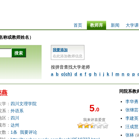
首页
教师库
新闻
大学课
学校名称或教师姓名）
我要添加
在此添加教师信息
按拼音查找大学老师
a
b
c(ch)
d
e
f
g
h
i
j
k
l
m
n
o
p
同院系教
晓燕
李华勇
大学：
四川文理学院
5
.0
张继芸
院系：
外语系
地区：
四川
李建英
我来评
喜爱度
城市：
达州
汪成慧
次数：
1条
我要评论
张林
(