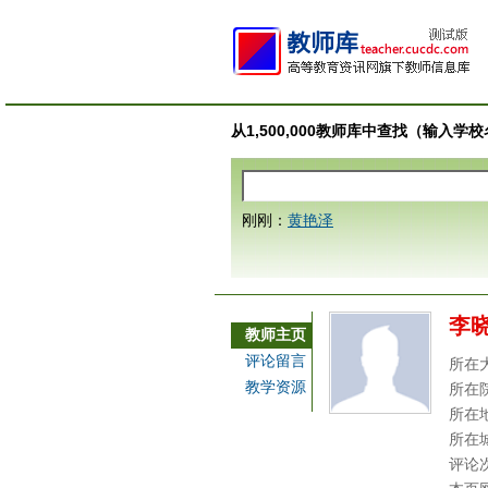
从1,500,000教师库中查找（输入
刚刚：
黄艳泽
李
教师主页
评论留言
所在
教学资源
所在
所在
所在
评论