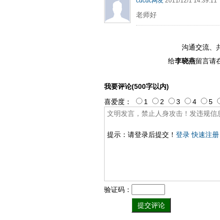
cucdc网友
2011/12/1 14:39:11
老师好
沟通交流、
给
李晓燕
留言请
我要评论(500字以内)
喜爱度：
1
2
3
4
5
提示：请登录后提交！
登录
快速注册
验证码：