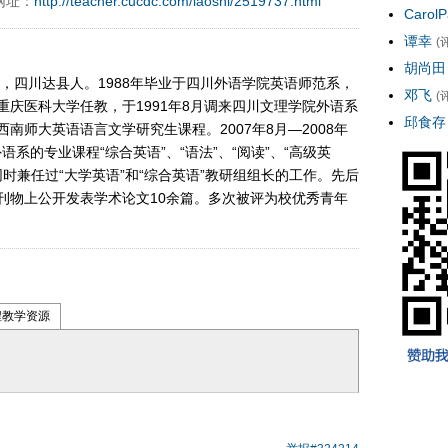
网址：
http://teacher.cucdc.com/laoshi/2519737.html
CarolP
谭幸
(
胡尚田
月，四川达县人。1988年毕业于四川外语学院英语师范系，
邓飞
(
在重庆医科大学任教，于1991年8月调来四川文理学院外语系
邱食存
修西南师大英语语言文学研究生课程。2007年8月—2008年
系的专业课程“综合英语”、“语法”、“阅读”、“高级英
同时兼任过“大学英语”和“综合英语”教研组组长的工作。先后
刊物上公开发表学术论文10余篇。多次被评为校优秀青年
。
程教学资源