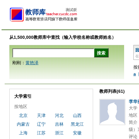
从1,500,000教师库中查找（输入学校名称或教师姓名）
我
在
刚刚：
黄艳泽
按
a
教师列表(61)
大学索引
李华
按地区
大学
地区
北京
天津
河北
山西
简介
内蒙古
辽宁
吉林
黑龙江
级）
上海
江苏
浙江
安徽
评论