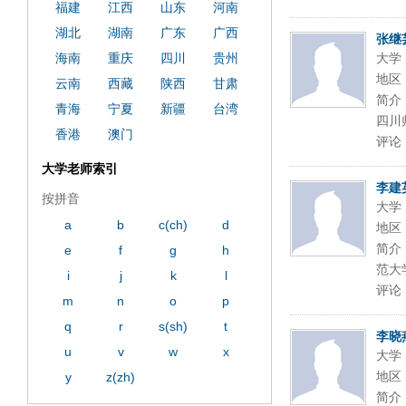
福建
江西
山东
河南
湖北
湖南
广东
广西
张继
海南
重庆
四川
贵州
大学
地区
云南
西藏
陕西
甘肃
简介
青海
宁夏
新疆
台湾
四川
香港
澳门
评论
大学老师索引
李建
按拼音
大学
a
b
c(ch)
d
地区
简介
e
f
g
h
范大
i
j
k
l
评论
m
n
o
p
q
r
s(sh)
t
李晓
u
v
w
x
大学
地区
y
z(zh)
简介