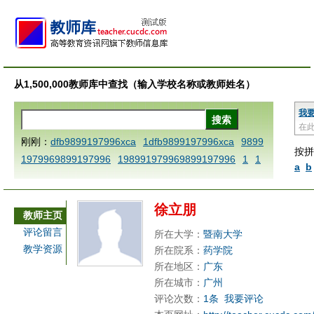
从1,500,000教师库中查找（输入学校名称或教师姓名）
我
在
刚刚：
dfb9899197996xca
1dfb9899197996xca
9899
按拼
1979969899197996
198991979969899197996
1
1
a
b
AAABBBCCCdefine blablaenddefine dfbxyzendtemplat
e dfbCCCBBBAAA
1dfbzzzzzzzzbbbccccdddeeexcare
徐立朋
placezo
1dfb9899197996x
1dfbabctitlexca
1dfbmath
教师主页
key98991 methodmultiply operand97996xca
1dfbsetx
评论留言
所在大学：
暨南大学
9899197996xxca
1dfbthisxca
1dfbxca123
1printdfb
教学资源
所在院系：
药学院
9899197996 xca
AAABBBCCCdefine blablaenddefine
所在地区：
广东
dfbxyzendtemplate dfbCCCBBBAAA
dfb
dfb9899197
所在城市：
广州
评论次数：
1条
我要评论
996x
dfbabctitlexca
dfbmath key98991 methodmultipl