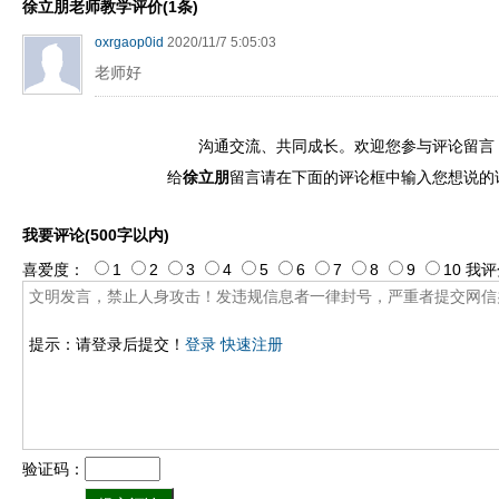
徐立朋老师教学评价(1条)
oxrgaop0id
2020/11/7 5:05:03
老师好
沟通交流、共同成长。欢迎您参与评论留言
给
徐立朋
留言请在下面的评论框中输入您想说的
我要评论(500字以内)
喜爱度：
1
2
3
4
5
6
7
8
9
10
我评
提示：请登录后提交！
登录
快速注册
验证码：