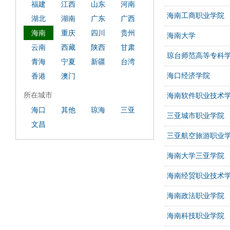
福建
江西
山东
河南
海南工商职业学院
湖北
湖南
广东
广西
海南
重庆
四川
贵州
海南大学
云南
西藏
陕西
甘肃
琼台师范高等专科
青海
宁夏
新疆
台湾
海口经济学院
香港
澳门
所在城市
海南软件职业技术
海口
其他
琼海
三亚
三亚城市职业学院
文昌
三亚航空旅游职业
海南大学三亚学院
海南经贸职业技术
海南政法职业学院
海南科技职业学院