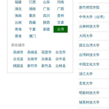
福建
江西
山东
河南
新竹师范学院
湖北
湖南
广东
广西
海南
重庆
四川
贵州
中华大学（台湾）
云南
西藏
陕西
甘肃
云林科技大学
青海
宁夏
新疆
台湾
大同大学
香港
澳门
所在城市
国立台湾大学
高雄市
高雄县
花莲市
台北市
台湾科技大学
台北县
台南市
台南县
台中县
中国文化大学
桃园县
新竹市
新竹县
云林县
淡江大学
玄奘大学
明新科技大学
辅英科技大学