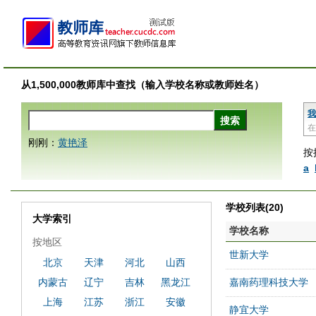
从1,500,000教师库中查找（输入学校名称或教师姓名）
我
在
刚刚：
黄艳泽
按
a
学校列表(20)
大学索引
学校名称
按地区
世新大学
北京
天津
河北
山西
内蒙古
辽宁
吉林
黑龙江
嘉南药理科技大学
上海
江苏
浙江
安徽
静宜大学