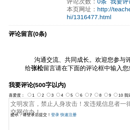
评论次数：
0条
我要评
本页网址：
http://teac
hi/1316477.html
评论留言(0条)
沟通交流、共同成长。欢迎您参与
给
张松
留言请在下面的评论框中输入您
我要评论(500字以内)
喜爱度：
1
2
3
4
5
6
7
8
9
10
我
提示：请登录后提交！
登录
快速注册