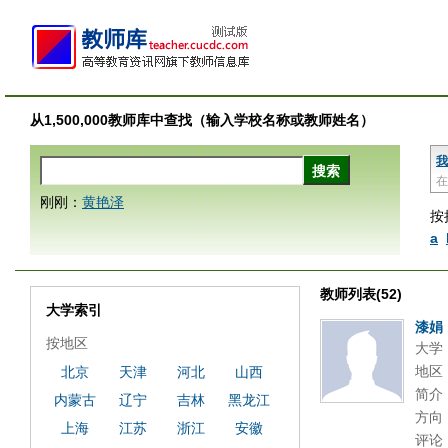
从1,500,000教师库中查找（输入学校名称或教师姓名）
我
在
刚刚：
黄艳泽
按
a
教师列表(52)
大学索引
漆娟
按地区
大学
地区
北京
天津
河北
山西
简介
内蒙古
辽宁
吉林
黑龙江
方向
上海
江苏
浙江
安徽
评论