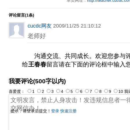
本页网址：
http://teacher.cucdc.c
评论留言(1条)
cucdc网友
2009/11/25 21:10:12
老师好
沟通交流、共同成长。欢迎您参与
给
王春春
留言请在下面的评论框中输入
我要评论(500字以内)
喜爱度：
1
2
3
4
5
6
7
8
9
10
我
提示：请登录后提交！
登录
快速注册