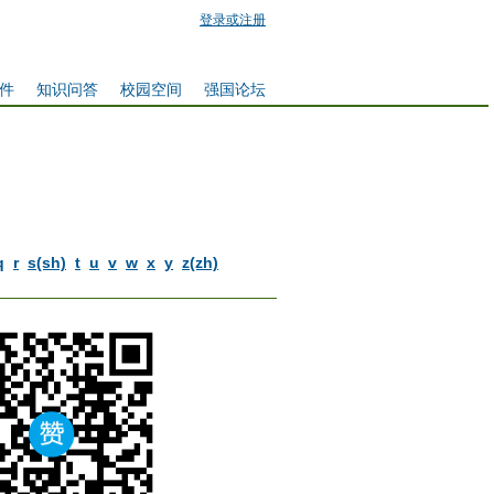
登录或注册
件
知识问答
校园空间
强国论坛
q
r
s(sh)
t
u
v
w
x
y
z(zh)