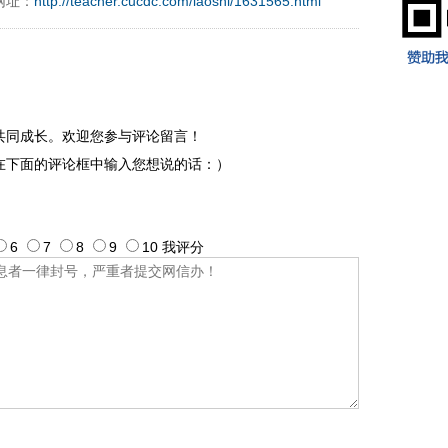
网址：
http://teacher.cucdc.com/laoshi/1631565.html
共同成长。欢迎您参与评论留言！
在下面的评论框中输入您想说的话：）
6
7
8
9
10
我评
分