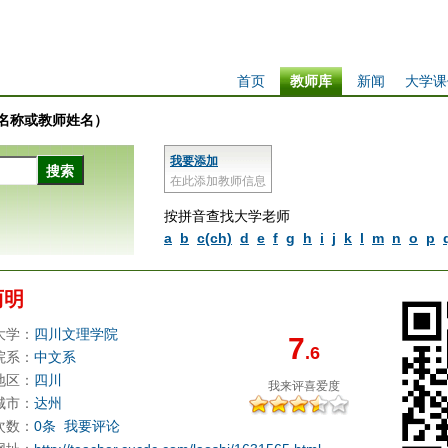
首页
教师库
新闻
大学课
学校名称或教师姓名）
我要添加
在此添加教师信息
按拼音查找大学老师
a
b
c(ch)
d
e
f
g
h
i
j
k
l
m
n
o
p
丽明
大学：
四川文理学院
7
.6
院系：
中文系
地区：
四川
我来评
喜爱度
城市：
达州
次数：
0条
我要评论