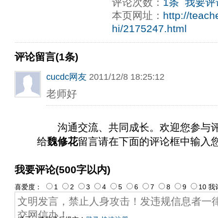
评论次数：
1条
我要评
本页网址：
http://teac
hi/2175247.html
评论留言(1条)
cucdc网友
2011/12/8 18:25:12
老师好
沟通交流、共同成长。欢迎您参与
给
魏修花
留言请在下面的评论框中输入
我要评论(500字以内)
喜爱度：
1
2
3
4
5
6
7
8
9
10
我