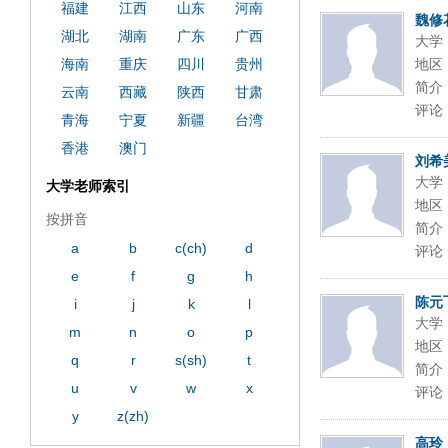
ply operand97996xca
dfbsetx9899197996xxca
福建
江西
山东
河南
魏修
湖北
湖南
广东
广西
大学
海南
重庆
四川
贵州
地区
简介
云南
西藏
陕西
甘肃
评论
青海
宁夏
新疆
台湾
香港
澳门
刘希
大学
大学老师索引
地区
按拼音
简介
a
b
c(ch)
d
评论
e
f
g
h
陈元
i
j
k
l
大学
m
n
o
p
地区
q
r
s(sh)
t
简介
u
v
w
x
评论
y
z(zh)
高玲