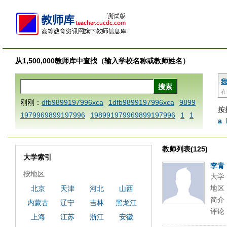
从1,500,000教师库中查找（输入学校名称或教师姓名）
我
在
刚刚：
dfb9899197996xca
1dfb9899197996xca
9899
按
1979969899197996
198991979969899197996
1
1
a
AAABBBCCCdefine blablaenddefine dfbxyzendtemplat
e dfbCCCBBBAAA
1dfb9899197996x
1dfbabctitlexc
教师列表(125)
a
1dfbmath key98991 methodmultiply operand97996x
大学索引
ca
1dfbsetx9899197996xxca
1dfbthisxca
1dfbxca12
李青
按地区
大学
3
1dfbzzzzzzzzbbbccccdddeeexcareplacezo
1printdf
地区
北京
天津
河北
山西
b 9899197996 xca
AAABBBCCCdefine blablaenddefin
简介
内蒙古
辽宁
吉林
黑龙江
e dfbxyzendtemplate dfbCCCBBBAAA
dfb
dfb989919
评论
7996x
dfbabctitlexca
dfbmath key98991 methodmulti
上海
江苏
浙江
安徽