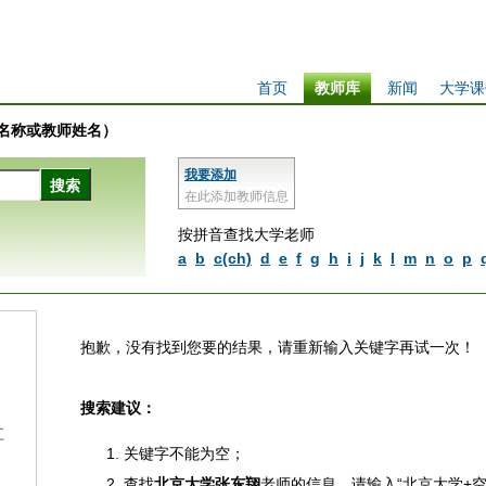
首页
教师库
新闻
大学课
学校名称或教师姓名）
我要添加
在此添加教师信息
按拼音查找大学老师
a
b
c(ch)
d
e
f
g
h
i
j
k
l
m
n
o
p
抱歉，没有找到您要的结果，请重新输入关键字再试一次！
搜索建议：
江
关键字不能为空；
查找
北京大学张东翔
老师的信息，请输入“北京大学+空