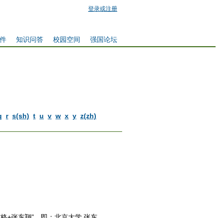
登录或注册
件
知识问答
校园空间
强国论坛
q
r
s(sh)
t
u
v
w
x
y
z(zh)
格+张东翔”，即：北京大学 张东