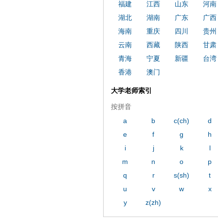
福建
江西
山东
河南
湖北
湖南
广东
广西
海南
重庆
四川
贵州
云南
西藏
陕西
甘肃
青海
宁夏
新疆
台湾
香港
澳门
大学老师索引
按拼音
a
b
c(ch)
d
e
f
g
h
i
j
k
l
m
n
o
p
q
r
s(sh)
t
u
v
w
x
y
z(zh)