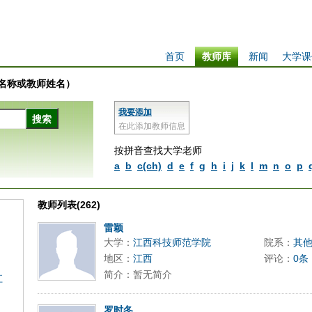
首页
教师库
新闻
大学课
学校名称或教师姓名）
我要添加
在此添加教师信息
按拼音查找大学老师
a
b
c(ch)
d
e
f
g
h
i
j
k
l
m
n
o
p
教师列表(262)
雷颖
大学：
江西科技师范学院
院系：
其
地区：
江西
评论：
0条
简介：暂无简介
江
罗时冬