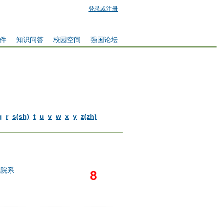
登录或注册
件
知识问答
校园空间
强国论坛
q
r
s(sh)
t
u
v
w
x
y
z(zh)
他院系
8