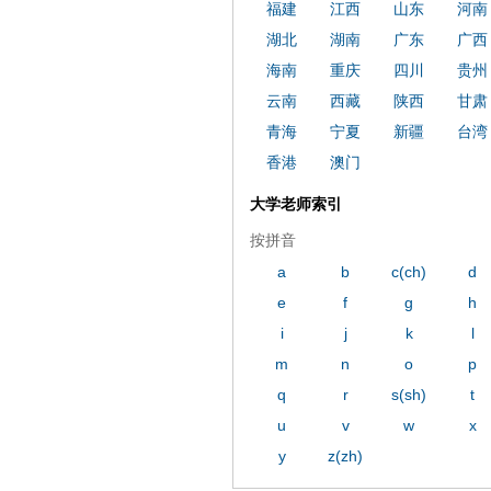
福建
江西
山东
河南
湖北
湖南
广东
广西
海南
重庆
四川
贵州
云南
西藏
陕西
甘肃
青海
宁夏
新疆
台湾
香港
澳门
大学老师索引
按拼音
a
b
c(ch)
d
e
f
g
h
i
j
k
l
m
n
o
p
q
r
s(sh)
t
u
v
w
x
y
z(zh)