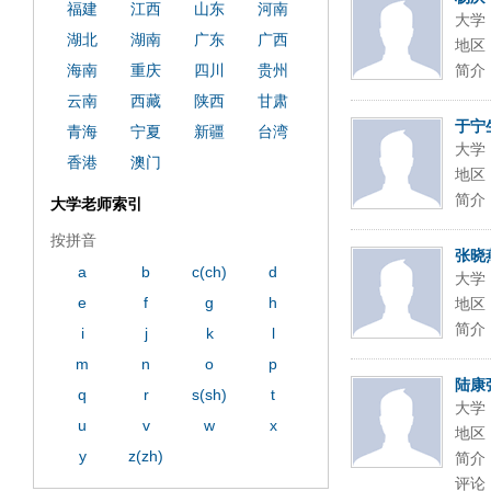
福建
江西
山东
河南
大学
湖北
湖南
广东
广西
地区
海南
重庆
四川
贵州
简介
云南
西藏
陕西
甘肃
于宁
青海
宁夏
新疆
台湾
大学
香港
澳门
地区
简介
大学老师索引
按拼音
张晓
a
b
c(ch)
d
大学
e
f
g
h
地区
简介
i
j
k
l
m
n
o
p
陆康
q
r
s(sh)
t
大学
u
v
w
x
地区
y
z(zh)
简介
评论