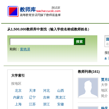
从1,500,000教师库中查找（输入学校名称或教师姓名）
我
在
刚刚：
黄艳泽
按
a
教师列表(161)
大学索引
贾月
按地区
大学
地区
北京
天津
河北
山西
简介
内蒙古
辽宁
吉林
黑龙江
上海
江苏
浙江
安徽
杨庆