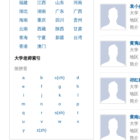
ply operand97996xca
dfbsetx9899197996xxca
福建
江西
山东
河南
袁小
湖北
湖南
广东
广西
大学
海南
重庆
四川
贵州
地区
简介
云南
西藏
陕西
甘肃
青海
宁夏
新疆
台湾
黄夷
香港
澳门
大学
地区
大学老师索引
简介
按拼音
a
b
c(ch)
d
祁红
e
f
g
h
大学
地区
i
j
k
l
简介
m
n
o
p
q
r
s(sh)
t
黄南
u
v
w
x
大学
y
z(zh)
地区
简介