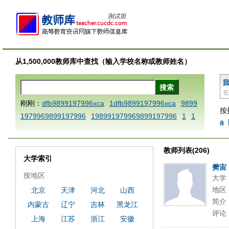
从1,500,000教师库中查找（输入学校名称或教师姓名）
我
在
刚刚：
dfb9899197996xca
1dfb9899197996xca
9899
按
1979969899197996
198991979969899197996
1
1
a
AAABBBCCCdefine blablaenddefine dfbxyzendtemplat
e dfbCCCBBBAAA
1dfb9899197996x
1dfbabctitlexc
教师列表(206)
a
1dfbmath key98991 methodmultiply operand97996x
大学索引
ca
1dfbsetx9899197996xxca
1dfbthisxca
1dfbxca12
樊宙
按地区
大学
3
1dfbzzzzzzzzbbbccccdddeeexcareplacezo
1printdf
地区
北京
天津
河北
山西
b 9899197996 xca
AAABBBCCCdefine blablaenddefin
简介
内蒙古
辽宁
吉林
黑龙江
e dfbxyzendtemplate dfbCCCBBBAAA
dfb
dfb989919
评论
7996x
dfbabctitlexca
dfbmath key98991 methodmulti
上海
江苏
浙江
安徽