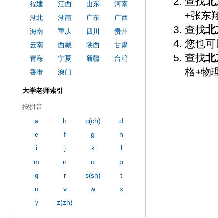
查找
北
福建
江西
山东
河南
+张东
湖北
湖南
广东
广西
查找
北
海南
重庆
四川
贵州
您也可
云南
西藏
陕西
甘肃
查找
北
青海
宁夏
新疆
台湾
格+物
香港
澳门
大学老师索引
按拼音
a
b
c(ch)
d
e
f
g
h
i
j
k
l
m
n
o
p
q
r
s(sh)
t
u
v
w
x
y
z(zh)