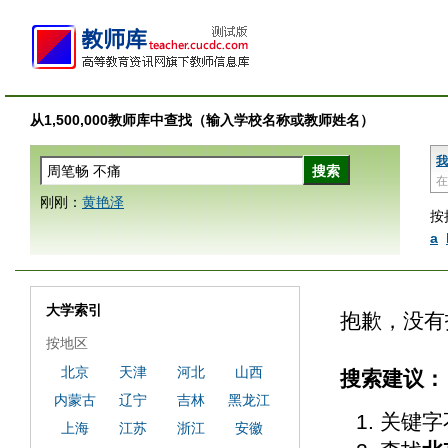
从1,500,000教师库中查找（输入学校名称或教师姓名）
我
在
刚刚：
黄艳泽
按
a
大学索引
抱歉，没有
按地区
北京
天津
河北
山西
搜索建议：
内蒙古
辽宁
吉林
黑龙江
关键字
上海
江苏
浙江
安徽