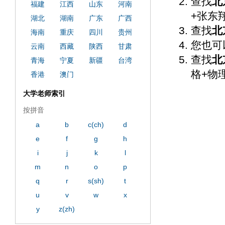
查找
北
福建
江西
山东
河南
+张东
湖北
湖南
广东
广西
查找
北
海南
重庆
四川
贵州
您也可
云南
西藏
陕西
甘肃
查找
北
青海
宁夏
新疆
台湾
格+物
香港
澳门
大学老师索引
按拼音
a
b
c(ch)
d
e
f
g
h
i
j
k
l
m
n
o
p
q
r
s(sh)
t
u
v
w
x
y
z(zh)