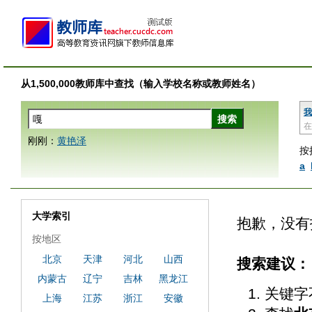
从1,500,000教师库中查找（输入学校名称或教师姓名）
我
在
刚刚：
黄艳泽
按
a
大学索引
抱歉，没有
按地区
北京
天津
河北
山西
搜索建议：
内蒙古
辽宁
吉林
黑龙江
关键字
上海
江苏
浙江
安徽