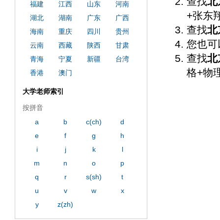
查找
北
福建
江西
山东
河南
+张东
湖北
湖南
广东
广西
查找
北
海南
重庆
四川
贵州
您也可
云南
西藏
陕西
甘肃
查找
北
青海
宁夏
新疆
台湾
格+物
香港
澳门
大学老师索引
按拼音
a
b
c(ch)
d
e
f
g
h
i
j
k
l
m
n
o
p
q
r
s(sh)
t
u
v
w
x
y
z(zh)