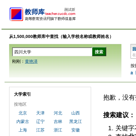
从1,500,000教师库中查找（输入学校名称或教师姓名）
我
在
刚刚：
黄艳泽
按
a
大学索引
抱歉，没有
按地区
北京
天津
河北
山西
搜索建议：
内蒙古
辽宁
吉林
黑龙江
关键字
上海
江苏
浙江
安徽