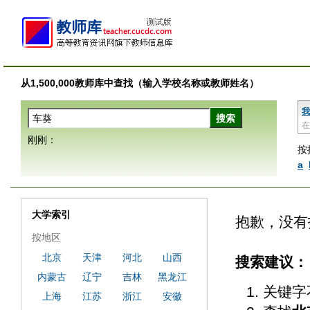
从1,500,000教师库中查找（输入学校名称或教师姓名）
我
在
刚刚：
按
a
大学索引
抱歉，没有
按地区
北京
天津
河北
山西
搜索建议：
内蒙古
辽宁
吉林
黑龙江
关键字
上海
江苏
浙江
安徽