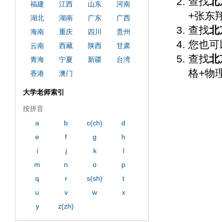
查找
北
福建
江西
山东
河南
+张东
湖北
湖南
广东
广西
查找
北
海南
重庆
四川
贵州
您也可
云南
西藏
陕西
甘肃
查找
北
青海
宁夏
新疆
台湾
格+物
香港
澳门
大学老师索引
按拼音
a
b
c(ch)
d
e
f
g
h
i
j
k
l
m
n
o
p
q
r
s(sh)
t
u
v
w
x
y
z(zh)