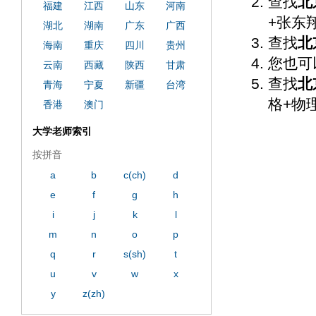
查找
北
福建
江西
山东
河南
+张东
湖北
湖南
广东
广西
查找
北
海南
重庆
四川
贵州
您也可
云南
西藏
陕西
甘肃
查找
北
青海
宁夏
新疆
台湾
格+物
香港
澳门
大学老师索引
按拼音
a
b
c(ch)
d
e
f
g
h
i
j
k
l
m
n
o
p
q
r
s(sh)
t
u
v
w
x
y
z(zh)