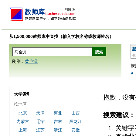
从1,500,000教师库中查找（输入学校名称或教师姓名）
我
在
刚刚：
黄艳泽
按
a
大学索引
抱歉，没有
按地区
北京
天津
河北
山西
搜索建议：
内蒙古
辽宁
吉林
黑龙江
关键字
上海
江苏
浙江
安徽