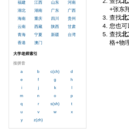
查找
北
福建
江西
山东
河南
+张东
湖北
湖南
广东
广西
查找
北
海南
重庆
四川
贵州
您也可
云南
西藏
陕西
甘肃
查找
北
青海
宁夏
新疆
台湾
格+物
香港
澳门
大学老师索引
按拼音
a
b
c(ch)
d
e
f
g
h
i
j
k
l
m
n
o
p
q
r
s(sh)
t
u
v
w
x
y
z(zh)