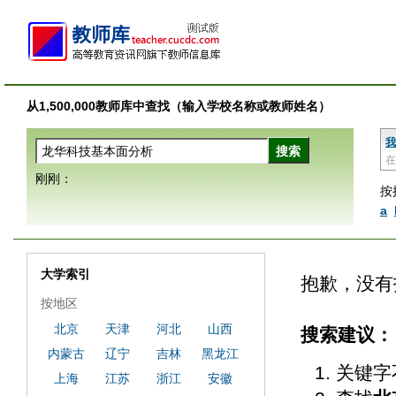
从1,500,000教师库中查找（输入学校名称或教师姓名）
我
在
刚刚：
按
a
大学索引
抱歉，没有
按地区
北京
天津
河北
山西
搜索建议：
内蒙古
辽宁
吉林
黑龙江
关键字
上海
江苏
浙江
安徽