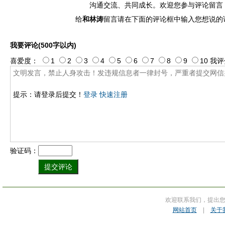
沟通交流、共同成长。欢迎您参与评论留言
给
和林涛
留言请在下面的评论框中输入您想说的
我要评论(500字以内)
喜爱度：
1
2
3
4
5
6
7
8
9
10
我评
提示：请登录后提交！
登录
快速注册
验证码：
欢迎联系我们，提出
网站首页
|
关于