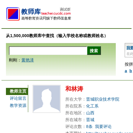
从1,500,000教师库中查找（输入学校名称或教师姓名）
我
在
刚刚：
黄艳泽
按拼
a
b
和林涛
教师主页
评论留言
所在大学：
晋城职业技术学院
教学资源
所在院系：
化工系
所在地区：
山西
所在城市：
晋城
评论次数：
8条
我要评论