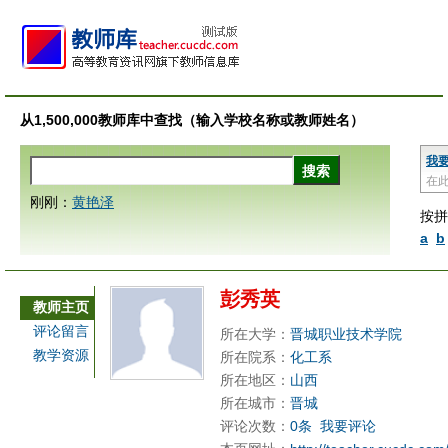
从1,500,000教师库中查找（输入学校名称或教师姓名）
我
在
刚刚：
黄艳泽
按拼
a
b
彭秀英
教师主页
评论留言
所在大学：
晋城职业技术学院
教学资源
所在院系：
化工系
所在地区：
山西
所在城市：
晋城
评论次数：
0条
我要评论