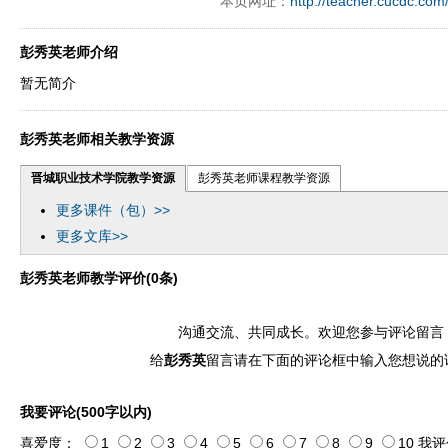
本页网址：
http://teacher.cucdc.com
彭秀英老师介绍
暂无简介
彭秀英老师相关教学资源
晋城职业技术学院教学资源
彭秀英老师课程教学资源
更多课件（包）>>
更多文库>>
彭秀英老师教学评价(0条)
沟通交流、共同成长。欢迎您参与评论留言
给
彭秀英
留言请在下面的评论框中输入您想说的
我要评论(500字以内)
喜爱度：
1
2
3
4
5
6
7
8
9
10
我评