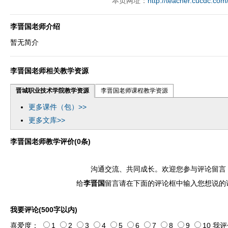
本页网址：
http://teacher.cucdc.com
李晋国老师介绍
暂无简介
李晋国老师相关教学资源
晋城职业技术学院教学资源
李晋国老师课程教学资源
更多课件（包）>>
更多文库>>
李晋国老师教学评价(0条)
沟通交流、共同成长。欢迎您参与评论留言
给
李晋国
留言请在下面的评论框中输入您想说的
我要评论(500字以内)
喜爱度：
1
2
3
4
5
6
7
8
9
10
我评