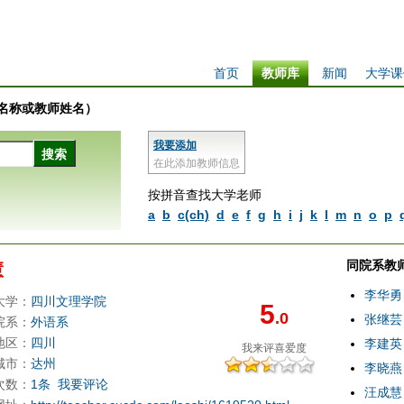
首页
教师库
新闻
大学课
学校名称或教师姓名）
我要添加
在此添加教师信息
按拼音查找大学老师
a
b
c(ch)
d
e
f
g
h
i
j
k
l
m
n
o
p
同院系教
慧
李华勇
大学：
四川文理学院
5
.0
张继芸
院系：
外语系
地区：
四川
李建英
我来评
喜爱度
城市：
达州
李晓燕
次数：
1条
我要评论
汪成慧