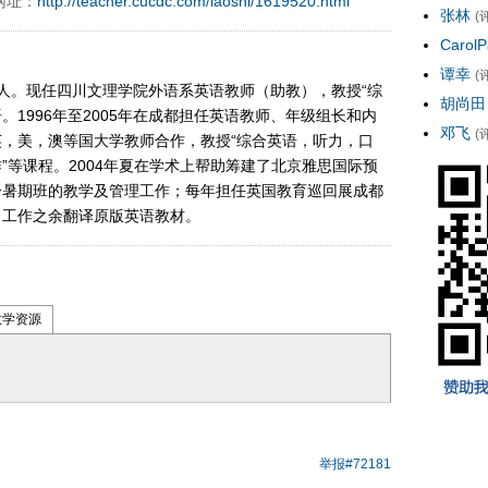
网址：
http://teacher.cucdc.com/laoshi/1619520.html
张林
(
CarolP
谭幸
(
邻水人。现任四川文理学院外语系英语教师（助教），教授“综
胡尚田
1996年至2005年在成都担任英语教师、年级组长和内
邓飞
(
，美，澳等国大学教师合作，教授“综合英语，听力，口
”等课程。2004年夏在学术上帮助筹建了北京雅思国际预
个暑期班的教学及管理工作；每年担任英国教育巡回展成都
；工作之余翻译原版英语教材。
教学资源
举报
#72181