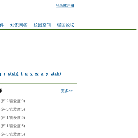
登录或注册
件
知识问答
校园空间
强国论坛
q
r
s(sh)
t
u
v
w
x
y
z(zh)
师
更多>>
(评:2/喜爱度:9)
(评:5/喜爱度:5)
(评:1/喜爱度:9)
(评:1/喜爱度:5)
(评:3/喜爱度:5)