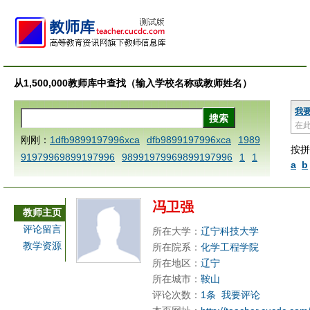
从1,500,000教师库中查找（输入学校名称或教师姓名）
我
在
刚刚：
1dfb9899197996xca
dfb9899197996xca
1989
按拼
91979969899197996
98991979969899197996
1
1
a
b
AAABBBCCCdefine blablaenddefine dfbxyzendtemplat
e dfbCCCBBBAAA
1dfb9899197996x
1dfbzzzzzzzzb
冯卫强
bbccccdddeeexcareplacezo
1dfbmath key98991 meth
教师主页
odmultiply operand97996xca
1dfbabctitlexca
1dfbset
评论留言
所在大学：
辽宁科技大学
x9899197996xxca
1dfbthisxca
1dfbxca123
1printdfb
教学资源
所在院系：
化学工程学院
9899197996 xca
AAABBBCCCdefine blablaenddefine
所在地区：
辽宁
dfbxyzendtemplate dfbCCCBBBAAA
dfb
dfb9899197
所在城市：
鞍山
评论次数：
1条
我要评论
996x
dfbabctitlexca
dfbmath key98991 methodmultipl