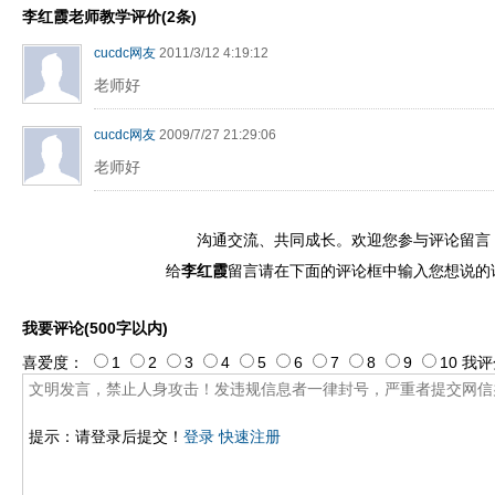
李红霞老师教学评价(2条)
cucdc网友
2011/3/12 4:19:12
老师好
cucdc网友
2009/7/27 21:29:06
老师好
沟通交流、共同成长。欢迎您参与评论留言
给
李红霞
留言请在下面的评论框中输入您想说的
我要评论(500字以内)
喜爱度：
1
2
3
4
5
6
7
8
9
10
我评
提示：请登录后提交！
登录
快速注册