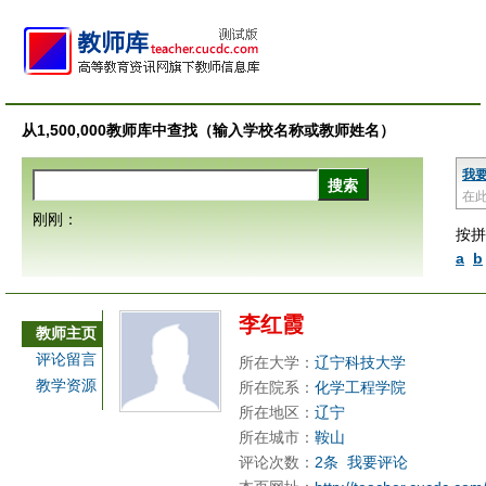
从1,500,000教师库中查找（输入学校名称或教师姓名）
我
在
刚刚：
按拼
a
b
李红霞
教师主页
评论留言
所在大学：
辽宁科技大学
教学资源
所在院系：
化学工程学院
所在地区：
辽宁
所在城市：
鞍山
评论次数：
2条
我要评论