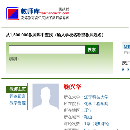
从1,500,000教师库中查找（输入学校名称或教师姓名）
我
在
刚刚：
按拼
a
b
鞠兴华
教师主页
评论留言
所在大学：
辽宁科技大学
教学资源
所在院系：
化学工程学院
所在地区：
辽宁
所在城市：
鞍山
评论次数：
1条
我要评论