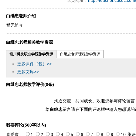
本页网址：
http://teacher.cucdc.com
白继忠老师介绍
暂无简介
白继忠老师相关教学资源
银川科技职业学院教学资源
白继忠老师课程教学资源
更多课件（包）>>
更多文库>>
白继忠老师教学评价(0条)
沟通交流、共同成长。欢迎您参与评论留言
给
白继忠
留言请在下面的评论框中输入您想说的
我要评论(500字以内)
喜爱度：
1
2
3
4
5
6
7
8
9
10
我评