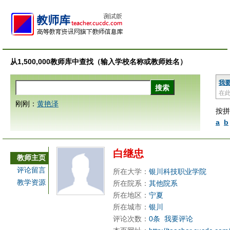
从1,500,000教师库中查找（输入学校名称或教师姓名）
我
在
刚刚：
黄艳泽
按拼
a
b
白继忠
教师主页
评论留言
所在大学：
银川科技职业学院
教学资源
所在院系：
其他院系
所在地区：
宁夏
所在城市：
银川
评论次数：
0条
我要评论