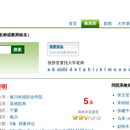
首页
教师库
新闻
大学课
学校名称或教师姓名）
我要添加
在此添加教师信息
按拼音查找大学老师
a
b
c(ch)
d
e
f
g
h
i
j
k
l
m
n
o
p
同院系教
楚明
张玉玺
大学：
银川科技职业学院
5
.5
宋桢桢
院系：
其他院系
地区：
宁夏
张建中
我来评
喜爱度
城市：
银川
马录
(
次数：
0条
我要评论
赵桂生