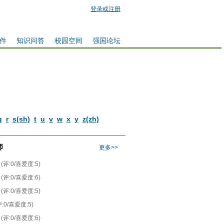
登录或注册
件
知识问答
校园空间
强国论坛
q
r
s(sh)
t
u
v
w
x
y
z(zh)
师
更多>>
(评:0/喜爱度:5)
(评:0/喜爱度:6)
(评:0/喜爱度:5)
评:0/喜爱度:5)
(评:0/喜爱度:6)