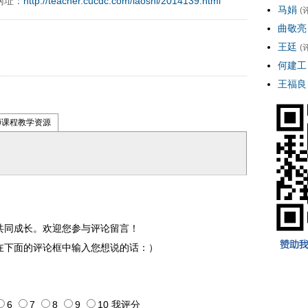
网址：
http://teacher.cucdc.com/laoshi/2014139.html
马娟
(
曲敬亮
王廷
(
何建工
王福良
师课程教学资源
共同成长。欢迎您参与评论留言！
在下面的评论框中输入您想说的话：）
6
7
8
9
10
我评
分