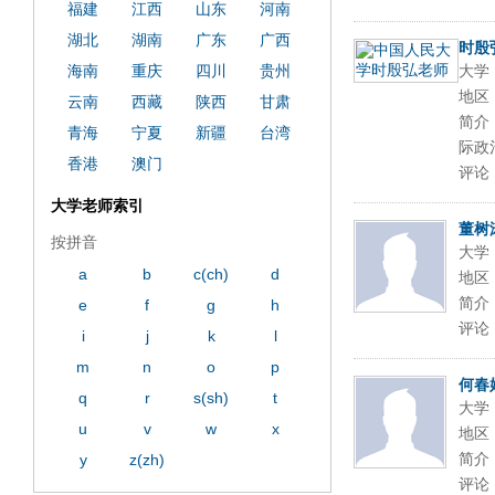
福建
江西
山东
河南
湖北
湖南
广东
广西
时殷
海南
重庆
四川
贵州
大学
地区
云南
西藏
陕西
甘肃
简介
青海
宁夏
新疆
台湾
际政
香港
澳门
评论
大学老师索引
董树
按拼音
大学
a
b
c(ch)
d
地区
简介
e
f
g
h
评论
i
j
k
l
m
n
o
p
何春
q
r
s(sh)
t
大学
u
v
w
x
地区
简介
y
z(zh)
评论