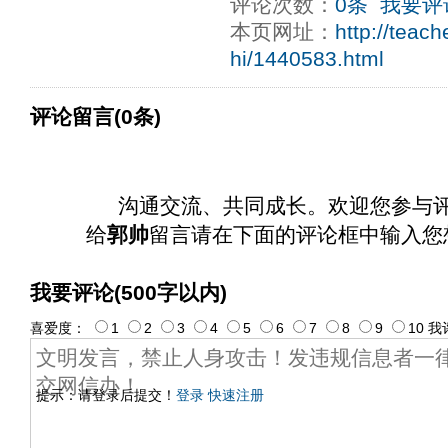
评论次数：
0条
我要评
ply operand97996xca
dfbsetx9899197996xxca
本页网址：
http://teac
hi/1440583.html
评论留言(0条)
沟通交流、共同成长。欢迎您参与
给
郭帅
留言请在下面的评论框中输入您
我要评论(500字以内)
喜爱度：
1
2
3
4
5
6
7
8
9
10
我
提示：请登录后提交！
登录
快速注册