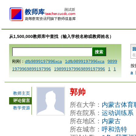
从1,500,000教师库中查找（输入学校名称或教师姓名）
我
在
刚刚：
dfb9899197996xca
1dfb9899197996xca
9899
按
1979969899197996
198991979969899197996
1
1
a
AAABBBCCCdefine blablaenddefine dfbxyzendtemplat
e dfbCCCBBBAAA
1dfb9899197996x
1dfbabctitlexc
郭帅
a
1dfbmath key98991 methodmultiply operand97996x
教师主页
ca
1dfbsetx9899197996xxca
1dfbthisxca
1dfbxca12
评论留言
所在大学：
内蒙古体育
3
1dfbzzzzzzzzbbbccccdddeeexcareplacezo
1printdf
教学资源
所在院系：
运动训练系
b 9899197996 xca
AAABBBCCCdefine blablaenddefin
所在地区：
内蒙古
e dfbxyzendtemplate dfbCCCBBBAAA
dfb
dfb989919
所在城市：
呼和浩特
7996x
dfbabctitlexca
dfbmath key98991 methodmulti