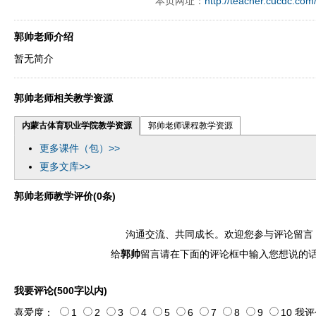
本页网址：
http://teacher.cucdc.com
郭帅老师介绍
暂无简介
郭帅老师相关教学资源
内蒙古体育职业学院教学资源
郭帅老师课程教学资源
更多课件（包）>>
更多文库>>
郭帅老师教学评价(0条)
沟通交流、共同成长。欢迎您参与评论留言
给
郭帅
留言请在下面的评论框中输入您想说的
我要评论(500字以内)
喜爱度：
1
2
3
4
5
6
7
8
9
10
我评