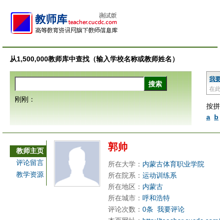
从1,500,000教师库中查找（输入学校名称或教师姓名）
我
在
刚刚：
按拼
a
b
郭帅
教师主页
评论留言
所在大学：
内蒙古体育职业学院
教学资源
所在院系：
运动训练系
所在地区：
内蒙古
所在城市：
呼和浩特
评论次数：
0条
我要评论