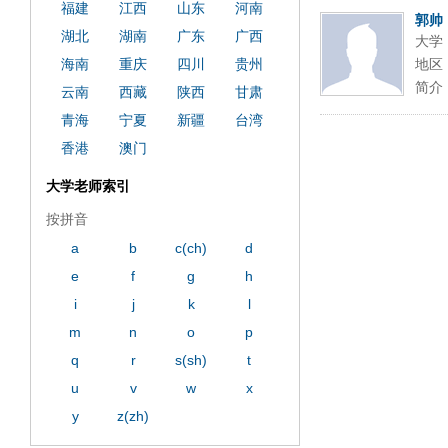
福建
江西
山东
河南
郭帅
湖北
湖南
广东
广西
大学
海南
重庆
四川
贵州
地区
简介
云南
西藏
陕西
甘肃
青海
宁夏
新疆
台湾
香港
澳门
大学老师索引
按拼音
a
b
c(ch)
d
e
f
g
h
i
j
k
l
m
n
o
p
q
r
s(sh)
t
u
v
w
x
y
z(zh)