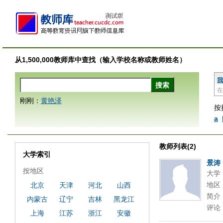
从1,500,000教师库中查找（输入学校名称或教师姓名）
我
在
刚刚：
黄艳泽
按
a
教师列表(2)
大学索引
景涛
按地区
大学
地区
北京
天津
河北
山西
简介
内蒙古
辽宁
吉林
黑龙江
评论
上海
江苏
浙江
安徽