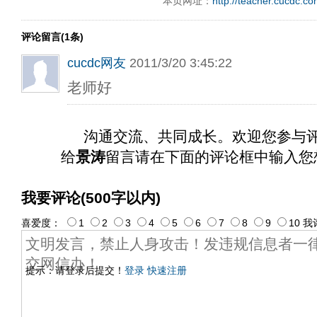
本页网址：
http://teacher.cucdc.c
评论留言(1条)
cucdc网友
2011/3/20 3:45:22
老师好
沟通交流、共同成长。欢迎您参与
给
景涛
留言请在下面的评论框中输入您
我要评论(500字以内)
喜爱度：
1
2
3
4
5
6
7
8
9
10
我
提示：请登录后提交！
登录
快速注册