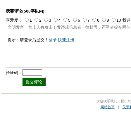
我要评论(500字以内)
喜爱度：
1
2
3
4
5
6
7
8
9
10
我评
提示：请登录后提交！
登录
快速注册
验证码：
欢迎联系我们，提出
网站首页
|
关于