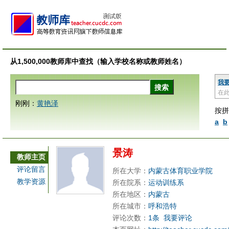
从1,500,000教师库中查找（输入学校名称或教师姓名）
我
在
刚刚：
黄艳泽
按拼
a
b
景涛
教师主页
评论留言
所在大学：
内蒙古体育职业学院
教学资源
所在院系：
运动训练系
所在地区：
内蒙古
所在城市：
呼和浩特
评论次数：
1条
我要评论