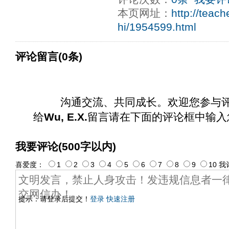
本页网址：
http://teac
hi/1954599.html
评论留言(0条)
沟通交流、共同成长。欢迎您参与
给
Wu, E.X.
留言请在下面的评论框中输入
我要评论(500字以内)
喜爱度：
1
2
3
4
5
6
7
8
9
10
我
提示：请登录后提交！
登录
快速注册