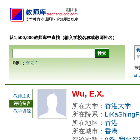
从1,500,000教师库中查找（输入学校名称或教师姓名）
我
在
刚刚：
李云广
按
a
Wu, E.X.
教师主页
评论留言
所在大学：
香港大学
教学资源
所在院系：
LiKaShingF
所在地区：
香港
所在城市：
香港
评论次数：
0条
我要评