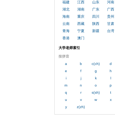
福建
江西
山东
河南
湖北
湖南
广东
广西
海南
重庆
四川
贵州
云南
西藏
陕西
甘肃
青海
宁夏
新疆
台湾
香港
澳门
大学老师索引
按拼音
a
b
c(ch)
d
e
f
g
h
i
j
k
l
m
n
o
p
q
r
s(sh)
t
u
v
w
x
y
z(zh)