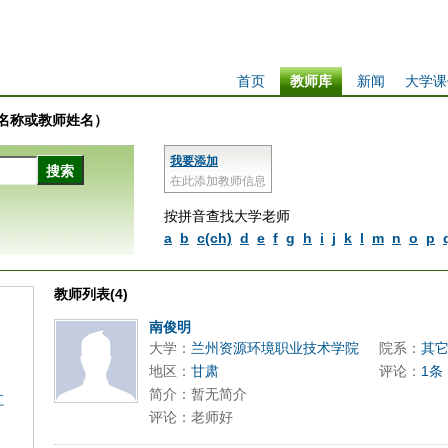
首页
教师库
新闻
大学课
学校名称或教师姓名）
我要添加
在此添加教师信息
按拼音查找大学老师
a
b
c(ch)
d
e
f
g
h
i
j
k
l
m
n
o
p
教师列表(4)
南俊明
大学：
兰州资源环境职业技术学院
院系：
其
地区：
甘肃
评论：
1条
简介：暂无简介
江
评论：老师好