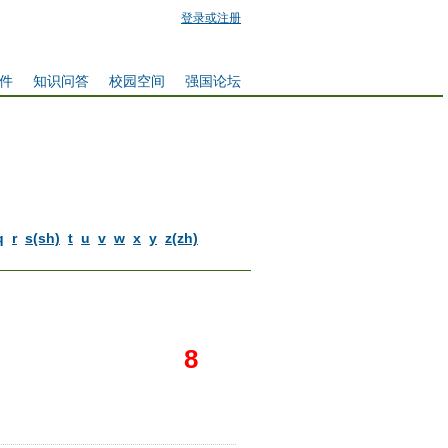
登录或注册
件
知识问答
校园空间
强国论坛
q
r
s(sh)
t
u
v
w
x
y
z(zh)
它
8