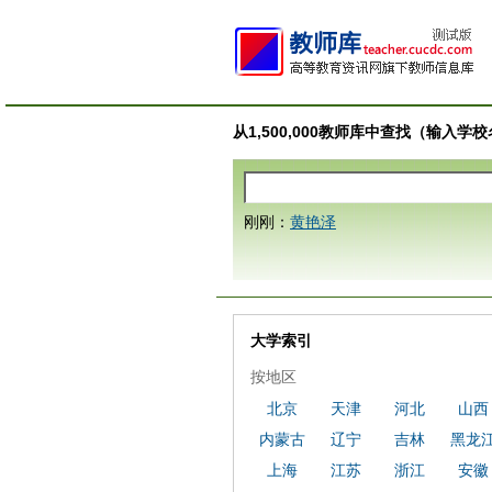
从1,500,000教师库中查找（输入
刚刚：
黄艳泽
大学索引
按地区
北京
天津
河北
山西
内蒙古
辽宁
吉林
黑龙
上海
江苏
浙江
安徽