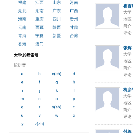
福建
江西
山东
河南
崔杏
湖北
湖南
广东
广西
大学
海南
重庆
四川
贵州
地区
简介
云南
西藏
陕西
甘肃
评论
青海
宁夏
新疆
台湾
香港
澳门
张辉
大学
大学老师索引
地区
按拼音
简介
a
b
c(ch)
d
评论
e
f
g
h
梅彦
i
j
k
l
大学
m
n
o
p
地区
q
r
s(sh)
t
简介
u
v
w
x
评论
y
z(zh)
付蓉