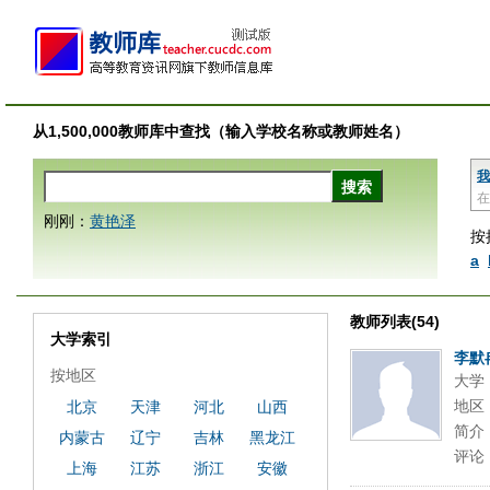
从1,500,000教师库中查找（输入学校名称或教师姓名）
我
在
刚刚：
黄艳泽
按
a
教师列表(54)
大学索引
李默
按地区
大学
地区
北京
天津
河北
山西
简介
内蒙古
辽宁
吉林
黑龙江
评论
上海
江苏
浙江
安徽