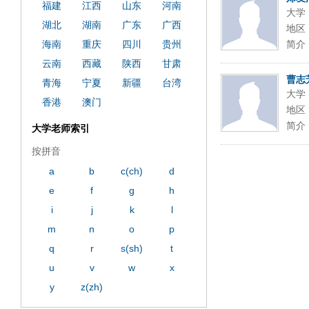
福建
江西
山东
河南
大学
湖北
湖南
广东
广西
地区
海南
重庆
四川
贵州
简介
云南
西藏
陕西
甘肃
曹志
青海
宁夏
新疆
台湾
大学
香港
澳门
地区
简介
大学老师索引
按拼音
a
b
c(ch)
d
e
f
g
h
i
j
k
l
m
n
o
p
q
r
s(sh)
t
u
v
w
x
y
z(zh)