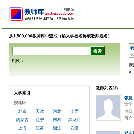
从1,500,000教师库中查找（输入学校名称或教师姓名）
我
在
刚刚：
按
a
教师列表(3)
大学索引
张慧
按地区
大学
地区
北京
天津
河北
山西
简介
内蒙古
辽宁
吉林
黑龙江
上海
江苏
浙江
安徽
郑友