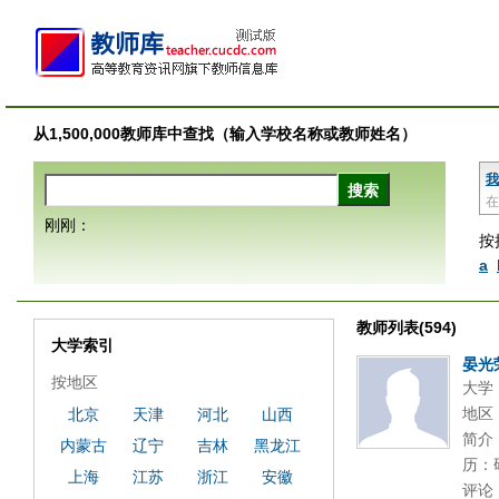
从1,500,000教师库中查找（输入学校名称或教师姓名）
我
在
刚刚：
按
a
教师列表(594)
大学索引
晏光
按地区
大学
地区
北京
天津
河北
山西
简介
内蒙古
辽宁
吉林
黑龙江
历：研
上海
江苏
浙江
安徽
评论