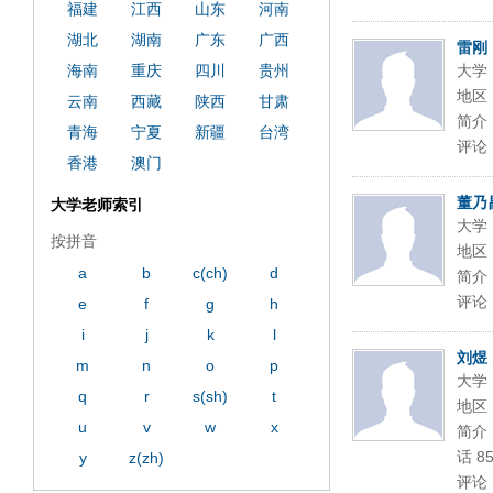
福建
江西
山东
河南
湖北
湖南
广东
广西
雷刚
海南
重庆
四川
贵州
大学
地区
云南
西藏
陕西
甘肃
简介
青海
宁夏
新疆
台湾
评论
香港
澳门
董乃
大学老师索引
大学
按拼音
地区
a
b
c(ch)
d
简介
评论
e
f
g
h
i
j
k
l
刘煜
m
n
o
p
大学
q
r
s(sh)
t
地区
u
v
w
x
简介：
话 85
y
z(zh)
评论